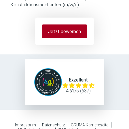
Konstruktionsmechaniker (m/w/d)
Jetzt bewerben
Exzellent
4.61
/
5
(
637
)
Impressum
Datenschutz
GRUMA Karriereseite